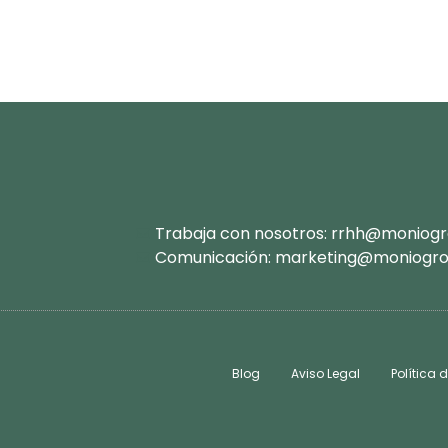
Trabaja con nosotros: rrhh@moniog
Comunicación: marketing@moniogr
Blog
Aviso Legal
Política 